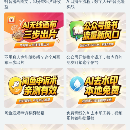
抖音漫画图文，10分钟出片赚收
AI口播全流程：数字人+声音克隆
益
实战
不用真人也能做吃播？这个AI画
公众号开始推小说了，搞内容的
布三步出片
朋友盯紧这个信号
闲鱼违规申诉翻身秘籍
免费离线的AI去水印工具，视频
图片都能批量搞