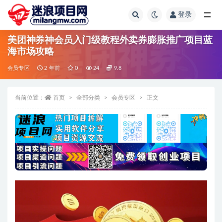
登录
全部
美团神券神会员入门级教程外卖券膨胀推广项目蓝
海市场攻略
会员专区
2 年前
0
24
9.8
当前位置：
首页
全部分类
会员专区
正文